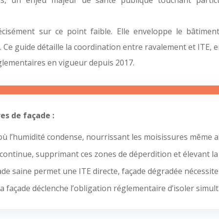
les, un enjeu majeur de santé publique touchant partic
précisément sur ce point faible. Elle enveloppe le bâtim
Ce guide détaille la coordination entre ravalement et ITE, 
réglementaires en vigueur depuis 2017.
es de façade :
 où l’humidité condense, nourrissant les moisissures même 
 continue, supprimant ces zones de déperdition et élevant l
açade saine permet une ITE directe, façade dégradée nécessi
a façade déclenche l’obligation réglementaire d’isoler simu