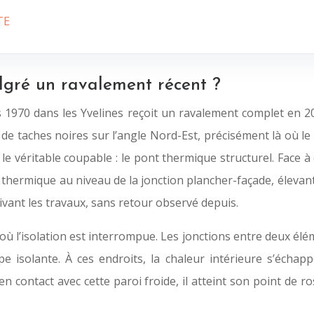
TE
algré un ravalement récent ?
1970 dans les Yvelines reçoit un ravalement complet en 20
r de taches noires sur l’angle Nord-Est, précisément là où l
ct le véritable coupable : le pont thermique structurel. Face
thermique au niveau de la jonction plancher-façade, élevant
uivant les travaux, sans retour observé depuis.
ù l’isolation est interrompue. Les jonctions entre deux élém
e isolante. À ces endroits, la chaleur intérieure s’échap
 en contact avec cette paroi froide, il atteint son point de