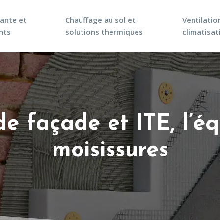
mante et
Chauffage au sol et
Ventilatio
nts
solutions thermiques
climatisat
 façade et ITE, l’équ
moisissures